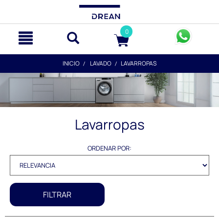
text.skipToContent
text.skipToNavigation
0
INICIO
LAVADO
LAVARROPAS
Lavarropas
ORDENAR POR:
FILTRAR