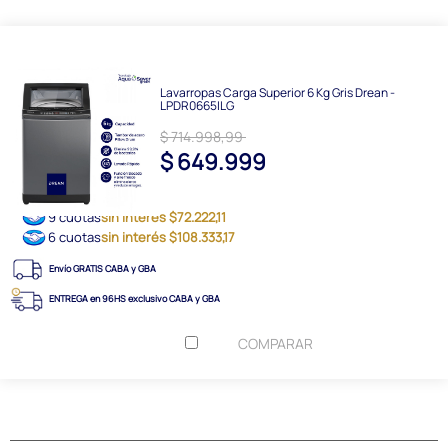
Lavarropas Carga Superior 6 Kg Gris Drean -
LPDR0665ILG
$ 714.998,99
$ 649.999
9 cuotas
sin interés $72.222,11
6 cuotas
sin interés $108.333,17
Envío GRATIS CABA y GBA
ENTREGA en 96HS exclusivo CABA y GBA
COMPARAR