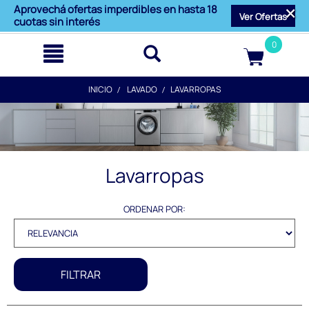
text.skipToContent
text.skipToNavigation
Aprovechá ofertas imperdibles en hasta 18
Ver Ofertas
cuotas sin interés
0
INICIO
LAVADO
LAVARROPAS
Lavarropas
ORDENAR POR:
FILTRAR