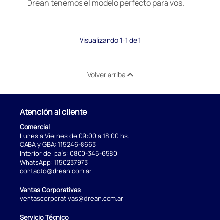
Drean tenemos el modelo perfecto para vos.
Visualizando 1-1 de 1
Volver arriba
Atención al cliente
Comercial
Lunes a Viernes de 09:00 a 18:00 hs.
CABA y GBA:
115246-8663
Interior del país:
0800-345-6580
WhatsApp:
1150237973
contacto@drean.com.ar
Ventas Corporativas
ventascorporativas@drean.com.ar
Servicio Técnico