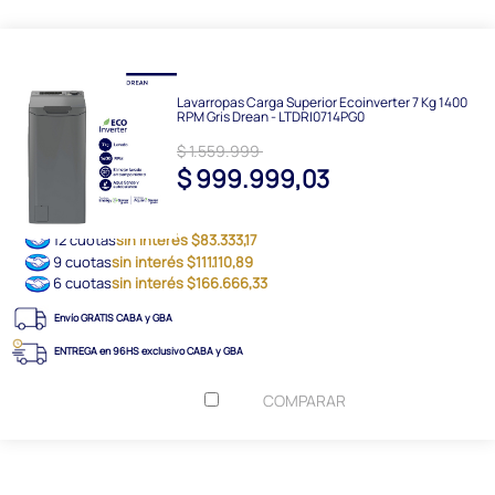
Lavarropas Carga Superior Ecoinverter 7 Kg 1400
RPM Gris Drean - LTDRI0714PG0
$ 1.559.999
$ 999.999,03
12 cuotas
sin interés $83.333,17
9 cuotas
sin interés $111.110,89
6 cuotas
sin interés $166.666,33
Envío GRATIS CABA y GBA
ENTREGA en 96HS exclusivo CABA y GBA
COMPARAR