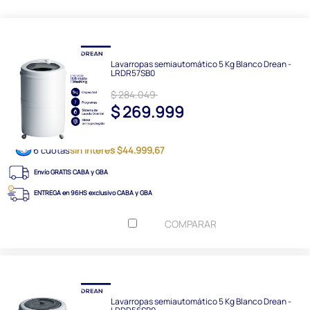
Lavarropas semiautomático 5 Kg Blanco Drean -
LRDR57SB0
$ 284.049
$ 269.999
6 cuotas
sin interés $44.999,67
Envío GRATIS CABA y GBA
ENTREGA en 96HS exclusivo CABA y GBA
COMPARAR
Lavarropas semiautomático 5 Kg Blanco Drean -