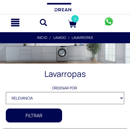
text.skipToContent
text.skipToNavigation
0
INICIO
LAVADO
LAVARROPAS
Lavarropas
ORDENAR POR:
FILTRAR