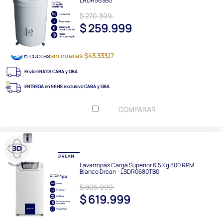
LRDR56SB0
$ 270.399
$ 259.999
6 cuotas
sin interés $43.333,17
Envío GRATIS CABA y GBA
ENTREGA en 96HS exclusivo CABA y GBA
COMPARAR
Lavarropas Carga Superior 6,5 Kg 800 RPM
Blanco Drean - LSDR0680TB0
$ 805.999
$ 619.999