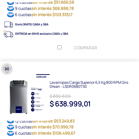
12 cuotas
sin interés $51.666,58
9 cuotas
sin interés $68.888,78
6 cuotas
sin interés $103.333,17
Envío GRATIS CABA y GBA
ENTREGA en 96HS exclusivo CABA y GBA
COMPARAR
Lavarropas Carga Superior 6,5 Kg 800 RPM Gris
Drean - LSDR0680TS0
$ 830.699
$ 638.999,01
12 cuotas
sin interés $53.249,83
9 cuotas
sin interés $70.999,78
6 cuotas
sin interés $106.499,67