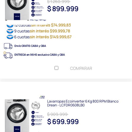
$ 1.260.999
$ 899.999
12 cuotas
sin interés $74.999,83
9 cuotas
sin interés $99.999,78
6 cuotas
sin interés $149.999,67
Envío GRATIS CABA y GBA
ENTREGA en 96HS exclusivo CABA y GBA
COMPARAR
Lavarropas Ecoinverter 6 Kg 800 RPM Blanco
Drean - LCFDR0608LB0
$ 909.999
$ 699.999