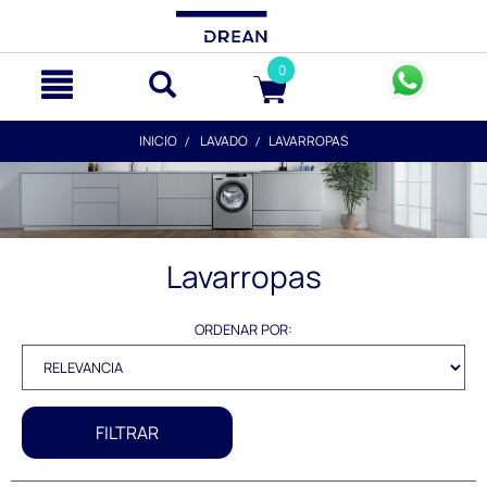
text.skipToContent
text.skipToNavigation
0
INICIO
LAVADO
LAVARROPAS
Lavarropas
ORDENAR POR:
FILTRAR