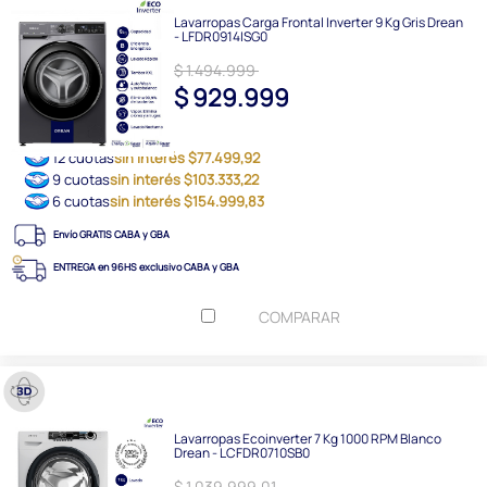
Lavarropas Carga Frontal Inverter 9 Kg Gris Drean
- LFDR0914ISG0
$ 1.494.999
$ 929.999
12 cuotas
sin interés $77.499,92
9 cuotas
sin interés $103.333,22
6 cuotas
sin interés $154.999,83
Envío GRATIS CABA y GBA
ENTREGA en 96HS exclusivo CABA y GBA
COMPARAR
Lavarropas Ecoinverter 7 Kg 1000 RPM Blanco
Drean - LCFDR0710SB0
$ 1.039.999,01