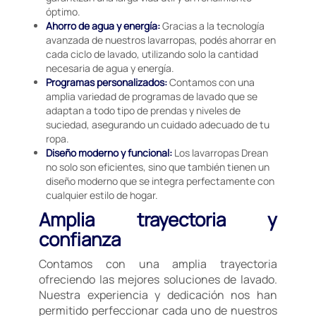
óptimo.
Ahorro de agua y energía:
Gracias a la tecnología
avanzada de nuestros lavarropas, podés ahorrar en
cada ciclo de lavado, utilizando solo la cantidad
necesaria de agua y energía.
Programas personalizados:
Contamos con una
amplia variedad de programas de lavado que se
adaptan a todo tipo de prendas y niveles de
suciedad, asegurando un cuidado adecuado de tu
ropa.
Diseño moderno y funcional:
Los lavarropas Drean
no solo son eficientes, sino que también tienen un
diseño moderno que se integra perfectamente con
cualquier estilo de hogar.
Amplia trayectoria y
confianza
Contamos con una amplia trayectoria
ofreciendo las mejores soluciones de lavado.
Nuestra experiencia y dedicación nos han
permitido perfeccionar cada uno de nuestros