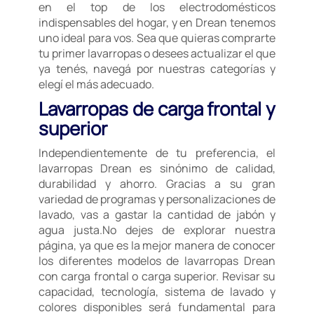
en el top de los electrodomésticos
indispensables del hogar, y en Drean tenemos
uno ideal para vos. Sea que quieras comprarte
tu primer lavarropas o desees actualizar el que
ya tenés, navegá por nuestras categorías y
elegí el más adecuado.
Lavarropas de carga frontal y
superior
Independientemente de tu preferencia, el
lavarropas Drean es sinónimo de calidad,
durabilidad y ahorro. Gracias a su gran
variedad de programas y personalizaciones de
lavado, vas a gastar la cantidad de jabón y
agua justa.No dejes de explorar nuestra
página, ya que es la mejor manera de conocer
los diferentes modelos de lavarropas Drean
con carga frontal o carga superior. Revisar su
capacidad, tecnología, sistema de lavado y
colores disponibles será fundamental para