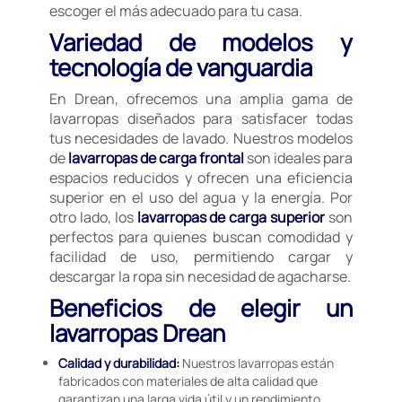
escoger el más adecuado para tu casa.
Variedad de modelos y
tecnología de vanguardia
En Drean, ofrecemos una amplia gama de
lavarropas diseñados para satisfacer todas
tus necesidades de lavado. Nuestros modelos
de
lavarropas de carga frontal
son ideales para
espacios reducidos y ofrecen una eficiencia
superior en el uso del agua y la energía. Por
otro lado, los
lavarropas de carga superior
son
perfectos para quienes buscan comodidad y
facilidad de uso, permitiendo cargar y
descargar la ropa sin necesidad de agacharse.
Beneficios de elegir un
lavarropas Drean
Calidad y durabilidad:
Nuestros lavarropas están
fabricados con materiales de alta calidad que
garantizan una larga vida útil y un rendimiento