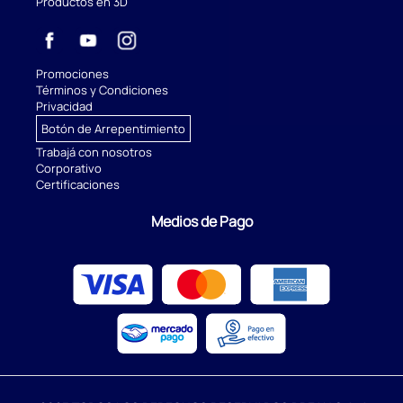
Productos en 3D
Promociones
Términos y Condiciones
Privacidad
Botón de Arrepentimiento
Trabajá con nosotros
Corporativo
Certificaciones
Medios de Pago