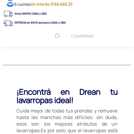
6 cuotas
sin interés $166.666,33
Envío GRATIS CABA y GBA
ENTREGA en 96HS exclusivo CABA y GBA
COMPARAR
¡Encontrá en Drean tu
lavarropas ideal!
Cuida mejor de todas tus prendas y remueve
hasta las manchas más difíciles: sin duda,
esos son los mejores atributos de un
lavarropas.Es por esto que el lavarropas está