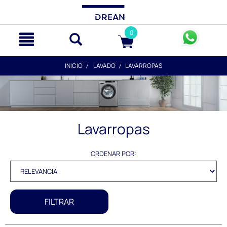
text.skipToContent
text.skipToNavigation
0
INICIO
LAVADO
LAVARROPAS
Lavarropas
ORDENAR POR:
FILTRAR