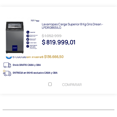
Lavarropas Carga Superior 8 Kg Gris Drean -
LPDR0865ILG
$ 1.052.999
$ 819.999,01
6 cuotas
sin interés $136.666,50
Envío GRATIS CABA y GBA
ENTREGA en 96HS exclusivo CABA y GBA
COMPARAR