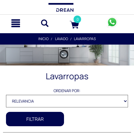
text.skipToContent
text.skipToNavigation
0
INICIO
LAVADO
LAVARROPAS
Lavarropas
ORDENAR POR:
FILTRAR