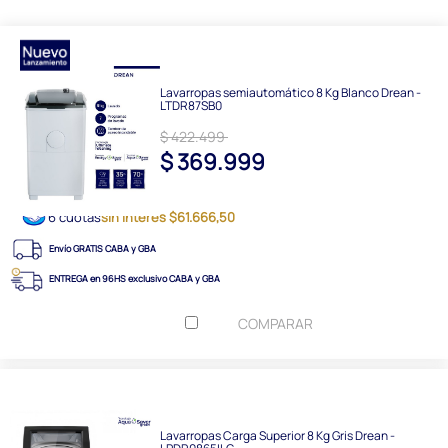
Lavarropas semiautomático 8 Kg Blanco Drean -
LTDR87SB0
$ 422.499
$ 369.999
6 cuotas
sin interés $61.666,50
Envío GRATIS CABA y GBA
ENTREGA en 96HS exclusivo CABA y GBA
COMPARAR
Lavarropas Carga Superior 8 Kg Gris Drean -