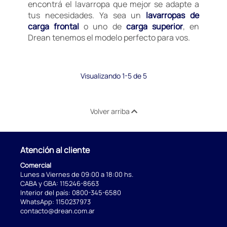
encontrá el lavarropa que mejor se adapte a
tus necesidades. Ya sea un
lavarropas de
carga frontal
o uno de
carga superior
, en
Drean tenemos el modelo perfecto para vos.
Visualizando 1-5 de 5
Volver arriba
Atención al cliente
Comercial
Lunes a Viernes de 09:00 a 18:00 hs.
CABA y GBA:
115246-8663
Interior del país:
0800-345-6580
WhatsApp:
1150237973
contacto@drean.com.ar