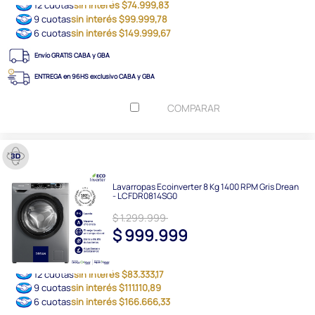
12 cuotas
sin interés $74.999,83
9 cuotas
sin interés $99.999,78
6 cuotas
sin interés $149.999,67
Envío GRATIS CABA y GBA
ENTREGA en 96HS exclusivo CABA y GBA
COMPARAR
Lavarropas Ecoinverter 8 Kg 1400 RPM Gris Drean
- LCFDR0814SG0
$ 1.299.999
$ 999.999
12 cuotas
sin interés $83.333,17
9 cuotas
sin interés $111.110,89
6 cuotas
sin interés $166.666,33