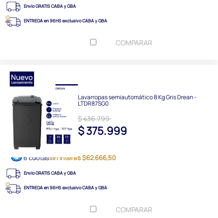
Envío GRATIS CABA y GBA
ENTREGA en 96HS exclusivo CABA y GBA
COMPARAR
Lavarropas semiautomático 8 Kg Gris Drean -
LTDR87SG0
$ 436.799
$ 375.999
6 cuotas
sin interés $62.666,50
Envío GRATIS CABA y GBA
ENTREGA en 96HS exclusivo CABA y GBA
COMPARAR