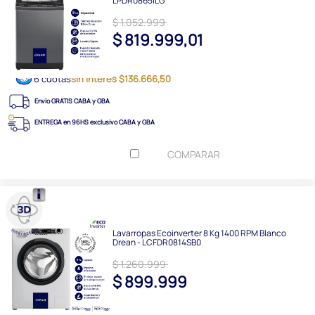
LPDR0865ILG
$ 1.052.999
$ 819.999,01
6 cuotas
sin interés $136.666,50
Envío GRATIS CABA y GBA
ENTREGA en 96HS exclusivo CABA y GBA
COMPARAR
Lavarropas Ecoinverter 8 Kg 1400 RPM Blanco
Drean - LCFDR0814SB0
$ 1.260.999
$ 899.999