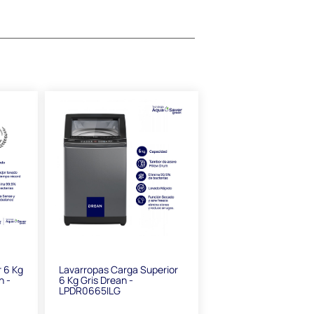
r 6 Kg
Lavarropas Carga Superior
n -
6 Kg Gris Drean -
LPDR0665ILG