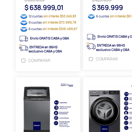
$ 830.699
$ 422.499
$ 638.999,01
$ 369.999
12 cuotas
sin interés $53.249,83
6 cuotas
sin interés $6
9 cuotas
sin interés $70.999,78
6 cuotas
sin interés $106.499,67
Envío GRATIS CABA y 
Envío GRATIS CABA y GBA
ENTREGA en 96HS
ENTREGA en 96HS
exclusivo CABA y GBA
exclusivo CABA y GBA
COMPARAR
COMPARAR