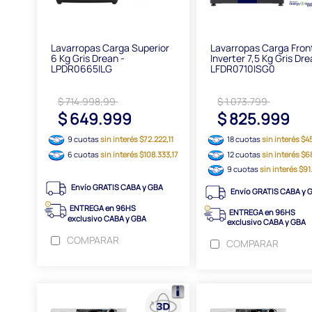
Lavarropas Carga Superior
Lavarropas Carga Fron
6 Kg Gris Drean -
Inverter 7,5 Kg Gris Dre
LPDR0665ILG
LFDR0710ISG0
$ 714.998,99
$ 1.073.799
$ 649.999
$ 825.999
9 cuotas
sin interés $72.222,11
18 cuotas
sin interés $4
6 cuotas
sin interés $108.333,17
12 cuotas
sin interés $6
9 cuotas
sin interés $9
Envío GRATIS CABA y GBA
Envío GRATIS CABA y 
ENTREGA en 96HS
ENTREGA en 96HS
exclusivo CABA y GBA
exclusivo CABA y GBA
COMPARAR
COMPARAR