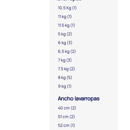
10.5 Kg
(1)
11 kg
(1)
11.5 kg
(1)
5 kg
(2)
6 kg
(3)
6,5 kg
(2)
7 kg
(3)
7.5 kg
(2)
8 kg
(5)
9 kg
(1)
Ancho lavarropas
40 cm
(2)
51 cm
(2)
52 cm
(1)