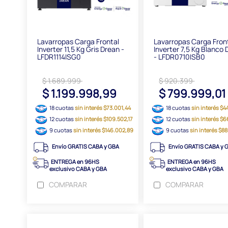
Lavarropas Carga Frontal
Lavarropas Carga Fron
Inverter 11,5 Kg Gris Drean -
Inverter 7,5 Kg Blanco
LFDR1114ISG0
- LFDR0710ISB0
$ 1.689.999
$ 920.399
$ 1.199.998,99
$ 799.999,0
18 cuotas
sin interés $73.001,44
18 cuotas
sin interés $4
12 cuotas
sin interés $109.502,17
12 cuotas
sin interés $
9 cuotas
sin interés $146.002,89
9 cuotas
sin interés $8
Envío GRATIS CABA y GBA
Envío GRATIS CABA y 
ENTREGA en 96HS
ENTREGA en 96HS
exclusivo CABA y GBA
exclusivo CABA y GBA
COMPARAR
COMPARAR