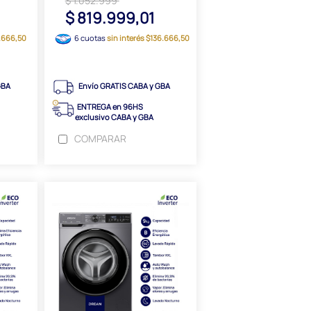
$ 1.052.999
$ 819.999,01
1.666,50
6 cuotas
sin interés $136.666,50
GBA
Envío GRATIS CABA y GBA
ENTREGA en 96HS
exclusivo CABA y GBA
COMPARAR