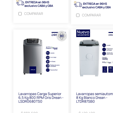
ENTREGA en 96HS
ENTREGA en 96HS
exclusivo CABA y GBA
exclusivo CABA y GBA
COMPARAR
COMPARAR
Lavarropas Carga Superior
Lavarropas semiautom
6,5 Kg 800 RPM Gris Drean -
8 Kg Blanco Drean -
LSDR0680TS0
LTDR87SB0