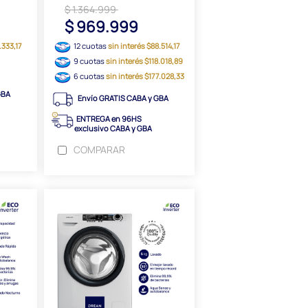
$ 1.364.999
$ 969.999
.333,17
12 cuotas
sin interés $88.514,17
9 cuotas
sin interés $118.018,89
6 cuotas
sin interés $177.028,33
GBA
Envío GRATIS CABA y GBA
ENTREGA en 96HS
exclusivo CABA y GBA
COMPARAR