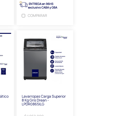
ENTREGA en 96HS
exclusivo CABA y GBA
COMPARAR
ático
Lavarropas Carga Superior
8 Kg Gris Drean -
LPDR0865ILG