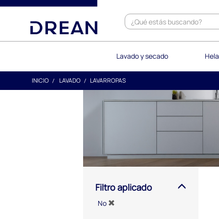
text.skipToContent
text.skipToNavigation
Lavado y secado
Hela
INICIO
LAVADO
LAVARROPAS
Filtro aplicado
No