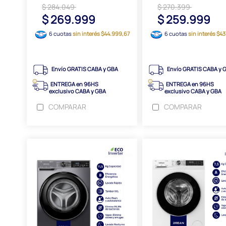
$ 284.049
$ 270.399
$ 269.999
$ 259.999
6 cuotas
sin interés $44.999,67
6 cuotas
sin interés $43
Envío GRATIS CABA y GBA
Envío GRATIS CABA y 
ENTREGA en 96HS
ENTREGA en 96HS
exclusivo CABA y GBA
exclusivo CABA y GBA
COMPARAR
COMPARAR