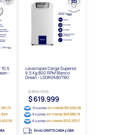
 10,5
Lavarropas Carga Superior
ean -
6,5 Kg 800 RPM Blanco
Drean - LSDR0680TB0
$ 805.999
1
$ 619.999
1.251,75
12 cuotas
sin interés $51.666,58
21.669
9 cuotas
sin interés $68.888,78
82.503,50
6 cuotas
sin interés $103.333,17
GBA
Envío GRATIS CABA y GBA