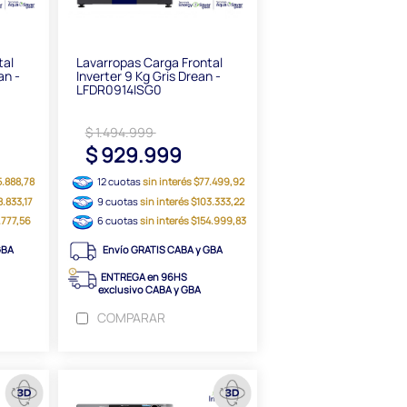
tal
Lavarropas Carga Frontal
an -
Inverter 9 Kg Gris Drean -
LFDR0914ISG0
$ 1.494.999
$ 929.999
5.888,78
12 cuotas
sin interés $77.499,92
8.833,17
9 cuotas
sin interés $103.333,22
1.777,56
6 cuotas
sin interés $154.999,83
GBA
Envío GRATIS CABA y GBA
ENTREGA en 96HS
exclusivo CABA y GBA
COMPARAR