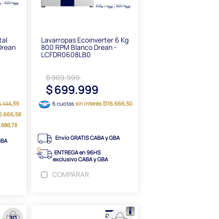
tal
Lavarropas Ecoinverter 6 Kg
 Drean
800 RPM Blanco Drean -
LCFDR0608LB0
$ 909.999
1
$ 699.999
4.444,39
6 cuotas
sin interés $116.666,50
66.666,58
8.888,78
Envío GRATIS CABA y GBA
GBA
ENTREGA en 96HS
exclusivo CABA y GBA
COMPARAR