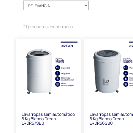
21 productos encontrados
Lavarropas semiautomático
Lavarropas semiautom
5 Kg Blanco Drean -
5 Kg Blanco Drean -
LRDR57SB0
LRDR56SB0