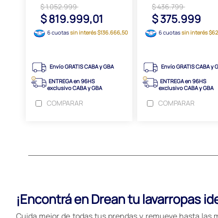
$ 1.052.999
$ 436.799
$ 819.999,01
$ 375.999
6 cuotas
sin interés $136.666,50
6 cuotas
sin interés $6
Envío GRATIS CABA y GBA
Envío GRATIS CABA y 
ENTREGA en 96HS
ENTREGA en 96HS
exclusivo CABA y GBA
exclusivo CABA y GBA
COMPARAR
COMPARAR
¡Encontrá en Drean tu lavarropas ide
Cuida mejor de todas tus prendas y remueve hasta las m