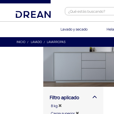
text.skipToContent
text.skipToNavigation
Lavado y secado
Hela
INICIO
LAVADO
LAVARROPAS
Filtro aplicado
8 kg
Carga superior