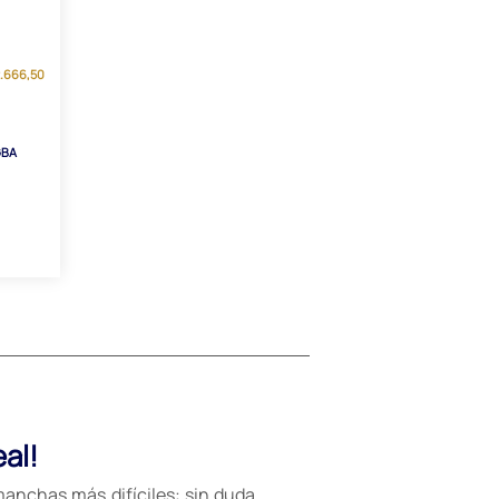
2.666,50
GBA
al!
anchas más difíciles: sin duda,