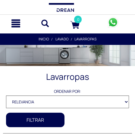
text.skipToContent
text.skipToNavigation
0
INICIO
LAVADO
LAVARROPAS
Lavarropas
ORDENAR POR:
FILTRAR