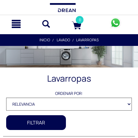
text.skipToContent
text.skipToNavigation
0
INICIO
LAVADO
LAVARROPAS
Lavarropas
ORDENAR POR:
FILTRAR