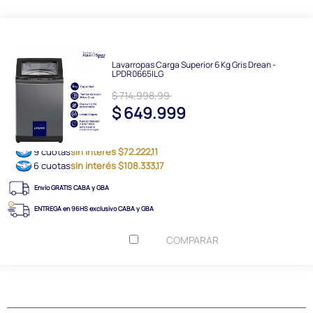
Lavarropas Carga Superior 6 Kg Gris Drean -
LPDR0665ILG
$ 714.998,99
$ 649.999
9 cuotas
sin interés $72.222,11
6 cuotas
sin interés $108.333,17
Envío GRATIS CABA y GBA
ENTREGA en 96HS exclusivo CABA y GBA
COMPARAR