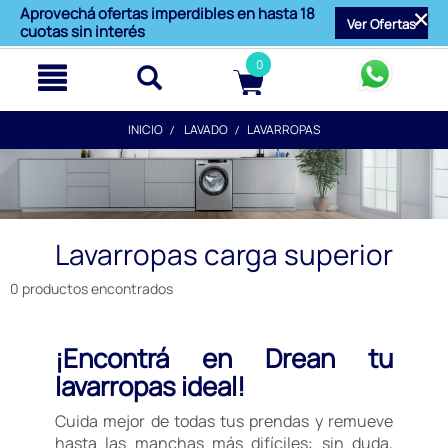
text.skipToContent
text.skipToNavigation
Aprovechá ofertas imperdibles en hasta 18
Ver Ofertas
cuotas sin interés
0
INICIO
LAVADO
LAVARROPAS
Lavarropas carga superior
0 productos encontrados
¡Encontrá en Drean tu
lavarropas ideal!
Cuida mejor de todas tus prendas y remueve
hasta las manchas más difíciles: sin duda,