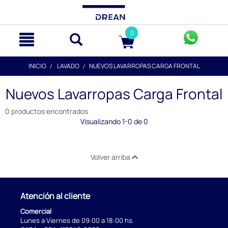
text.skipToContent
text.skipToNavigation
0
INICIO
LAVADO
NUEVOS LAVARROPAS CARGA FRONTAL
Nuevos Lavarropas Carga Frontal
0 productos encontrados
Visualizando 1-0 de 0
Volver arriba
Atención al cliente
Comercial
Lunes a Viernes de 09:00 a 18:00 hs.