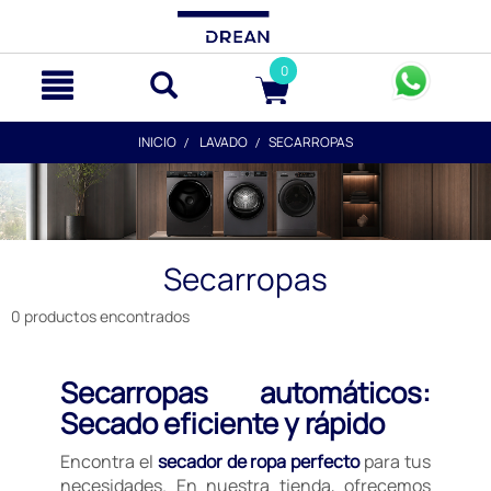
text.skipToContent
text.skipToNavigation
0
INICIO
LAVADO
SECARROPAS
Secarropas
0 productos encontrados
Secarropas automáticos:
Secado eficiente y rápido
Encontra el
secador de ropa perfecto
para tus
necesidades. En nuestra tienda, ofrecemos