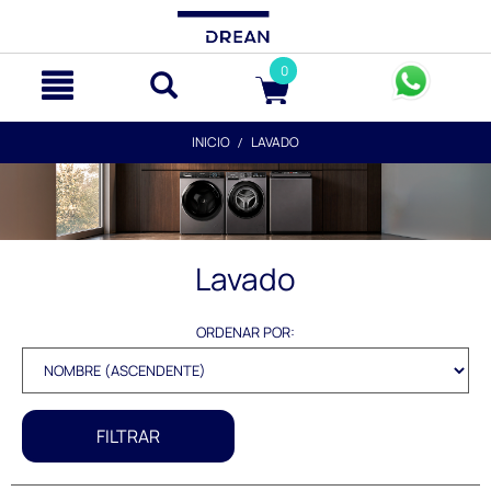
text.skipToContent
text.skipToNavigation
0
INICIO
LAVADO
Lavado
ORDENAR POR:
FILTRAR