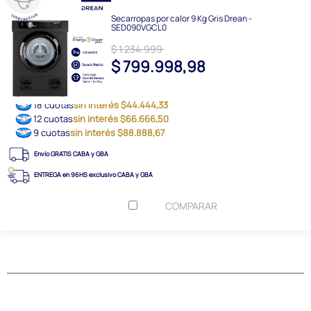
Secarropas por calor 9 Kg Gris Drean -
SED090VGCL0
$ 1.234.999
$ 799.998,98
18 cuotas
sin interés $44.444,33
12 cuotas
sin interés $66.666,50
9 cuotas
sin interés $88.888,67
Envío GRATIS CABA y GBA
ENTREGA en 96HS exclusivo CABA y GBA
COMPARAR