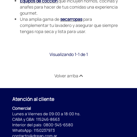
Equipos de cocción
que incluyen hornos, cocinas y
anafes para hacer de tus comidas una experiencia
gourmet.
Una amplia gama de
secarropas
para
complementar tu lavadero y asegurar que siempre
tengas ropa seca y lista para usar.
Visualizando 1-1 de 1
Volver arriba
Atención al cliente
Comercial
Lunes a Viernes de 09:00 a 18:00 hs.
CABA y GBA:
115246-8663
Interior del país:
0800-345-6580
WhatsApp:
1150237973
contacto@drean.com.ar