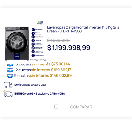
Lavarropas Carga Frontal Inverter 11,5 Kg Gris
Drean - LFDR1114ISG0
$ 1.689.999
$ 1.199.998,99
18 cuotas
sin interés $73.001,44
12 cuotas
sin interés $109.502,17
9 cuotas
sin interés $146.002,89
Envío GRATIS CABA y GBA
ENTREGA en 96HS exclusivo CABA y GBA
COMPARAR