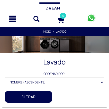
text.skipToContent
text.skipToNavigation
0
INICIO
LAVADO
Lavado
ORDENAR POR:
FILTRAR