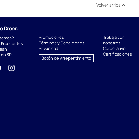
Volver arriba
de Drean
Promociones
Trabajá con
 somos?
Términos y Condiciones
nosotros
 Frecuentes
Privacidad
Corporativo
rean
Certificaciones
 en 3D
Botón de Arrepentimiento