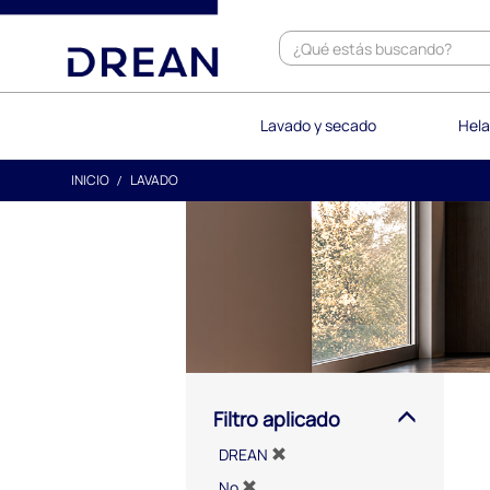
text.skipToContent
text.skipToNavigation
Lavado y secado
Hela
INICIO
LAVADO
Filtro aplicado
DREAN
No