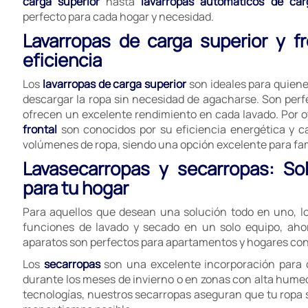
carga superior
hasta
lavarropas automáticos de car
perfecto para cada hogar y necesidad.
Lavarropas de carga superior y f
eficiencia
Los
lavarropas de carga superior
son ideales para quien
descargar la ropa sin necesidad de agacharse. Son perf
ofrecen un excelente rendimiento en cada lavado. Por ot
frontal
son conocidos por su eficiencia energética y 
volúmenes de ropa, siendo una opción excelente para fa
Lavasecarropas y secarropas: So
para tu hogar
Para aquellos que desean una solución todo en uno, l
funciones de lavado y secado en un solo equipo, aho
aparatos son perfectos para apartamentos y hogares con 
Los
secarropas
son una excelente incorporación para 
durante los meses de invierno o en zonas con alta hume
tecnologías, nuestros secarropas aseguran que tu ropa sa