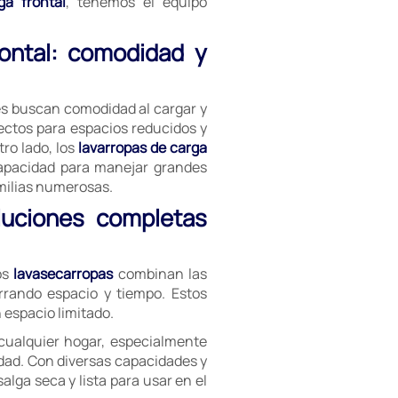
ga frontal
, tenemos el equipo
rontal: comodidad y
es buscan comodidad al cargar y
ectos para espacios reducidos y
ro lado, los
lavarropas de carga
capacidad para manejar grandes
milias numerosas.
luciones completas
os
lavasecarropas
combinan las
rrando espacio y tiempo. Estos
espacio limitado.
cualquier hogar, especialmente
dad. Con diversas capacidades y
lga seca y lista para usar en el