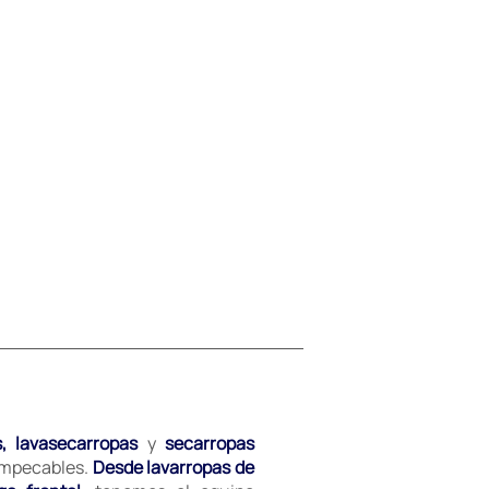
s, lavasecarropas
y
secarropas
 impecables.
Desde lavarropas de