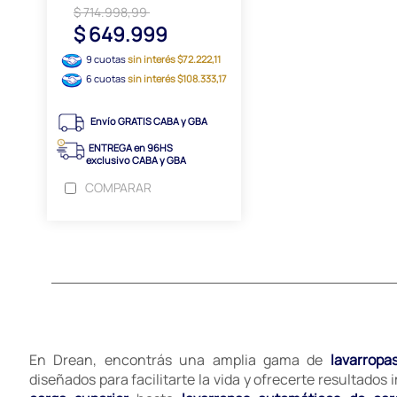
$ 714.998,99
$ 649.999
9 cuotas
sin interés $72.222,11
6 cuotas
sin interés $108.333,17
Envío GRATIS CABA y GBA
ENTREGA en 96HS
exclusivo CABA y GBA
COMPARAR
En Drean, encontrás una amplia gama de
lavarropa
diseñados para facilitarte la vida y ofrecerte resultados