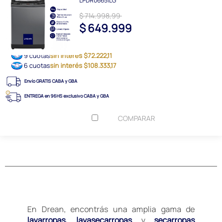
LPDR0665ILG
$ 714.998,99
$ 649.999
9 cuotas
sin interés $72.222,11
6 cuotas
sin interés $108.333,17
Envío GRATIS CABA y GBA
ENTREGA en 96HS exclusivo CABA y GBA
COMPARAR
En Drean, encontrás una amplia gama de
lavarropas, lavasecarropas
y
secarropas