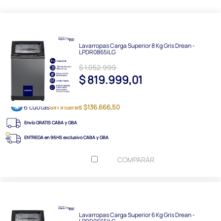
Lavarropas Carga Superior 8 Kg Gris Drean -
LPDR0865ILG
$ 1.052.999
$ 819.999,01
6 cuotas
sin interés $136.666,50
Envío GRATIS CABA y GBA
ENTREGA en 96HS exclusivo CABA y GBA
COMPARAR
Lavarropas Carga Superior 6 Kg Gris Drean -