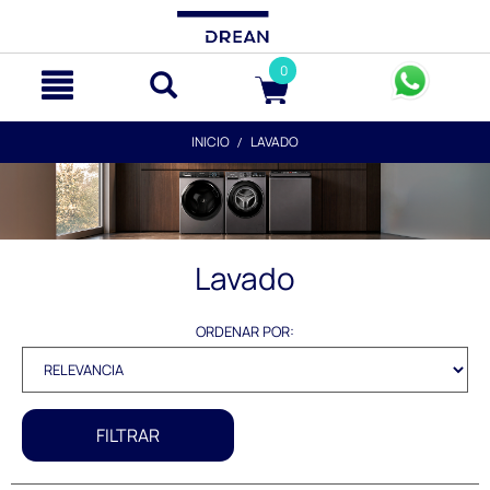
text.skipToContent
text.skipToNavigation
0
INICIO
LAVADO
Lavado
ORDENAR POR:
FILTRAR