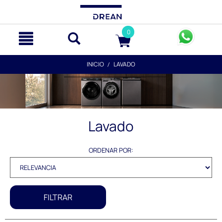
text.skipToContent
text.skipToNavigation
0
INICIO
LAVADO
Lavado
ORDENAR POR:
FILTRAR