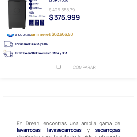
LTDR87SG0
$ 406.558,79
$ 375.999
6 cuotas
sin interés $62.666,50
Envío GRATIS CABA y GBA
ENTREGA en 96HS exclusivo CABA y GBA
COMPARAR
En Drean, encontrás una amplia gama de
lavarropas, lavasecarropas
y
secarropas
diseñados para facilitarte la vida y ofrecerte