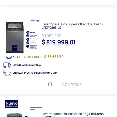
Lavarropas Carga Superior 8 Kg Gris Drean -
LPDR0865ILG
$ 1.052.999
$ 819.999,01
6 cuotas
sin interés $136.666,50
Envío GRATIS CABA y GBA
ENTREGA en 96HS exclusivo CABA y GBA
COMPARAR
Lavarropas semiautomático 8 Kg Gris Drean -