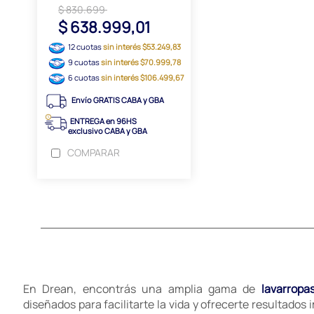
$ 830.699
$ 638.999,01
12 cuotas
sin interés $53.249,83
9 cuotas
sin interés $70.999,78
6 cuotas
sin interés $106.499,67
Envío GRATIS CABA y GBA
ENTREGA en 96HS
exclusivo CABA y GBA
COMPARAR
En Drean, encontrás una amplia gama de
lavarropa
diseñados para facilitarte la vida y ofrecerte resultados