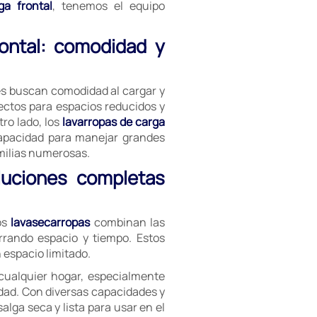
ga frontal
, tenemos el equipo
rontal: comodidad y
es buscan comodidad al cargar y
ectos para espacios reducidos y
ro lado, los
lavarropas de carga
capacidad para manejar grandes
milias numerosas.
luciones completas
os
lavasecarropas
combinan las
rrando espacio y tiempo. Estos
espacio limitado.
cualquier hogar, especialmente
dad. Con diversas capacidades y
lga seca y lista para usar en el