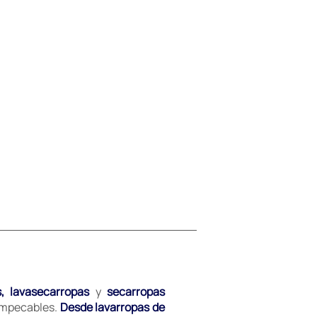
s, lavasecarropas
y
secarropas
 impecables.
Desde lavarropas de