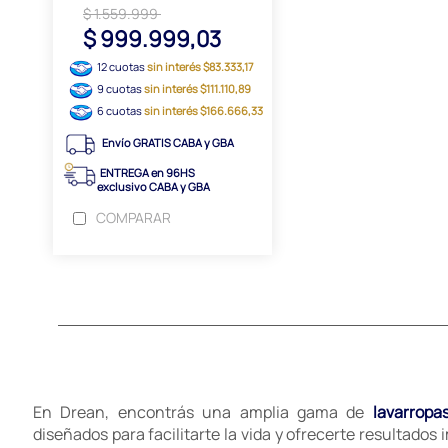
$ 1.559.999
$ 999.999,03
12 cuotas
sin interés $83.333,17
9 cuotas
sin interés $111.110,89
6 cuotas
sin interés $166.666,33
Envío GRATIS CABA y GBA
ENTREGA en 96HS
exclusivo CABA y GBA
COMPARAR
En Drean, encontrás una amplia gama de
lavarropa
diseñados para facilitarte la vida y ofrecerte resultados