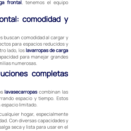
ga frontal
, tenemos el equipo
rontal: comodidad y
es buscan comodidad al cargar y
ectos para espacios reducidos y
ro lado, los
lavarropas de carga
capacidad para manejar grandes
milias numerosas.
luciones completas
os
lavasecarropas
combinan las
rrando espacio y tiempo. Estos
espacio limitado.
cualquier hogar, especialmente
dad. Con diversas capacidades y
lga seca y lista para usar en el