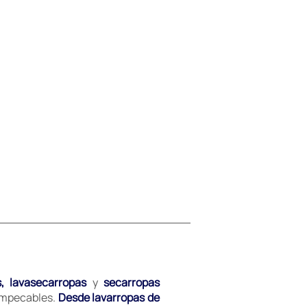
s, lavasecarropas
y
secarropas
 impecables.
Desde lavarropas de