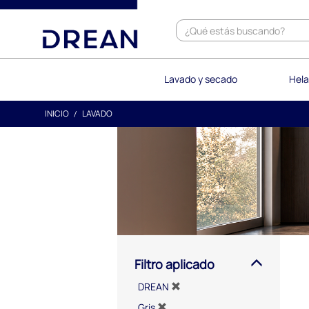
text.skipToContent
text.skipToNavigation
Lavado y secado
Hela
INICIO
LAVADO
Filtro aplicado
DREAN
Gris