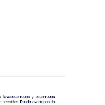
s, lavasecarropas
y
secarropas
 impecables.
Desde lavarropas de