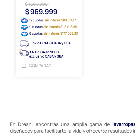
$ 1.364.999
$ 969.999
12 cuotas
sin interés $88.514,17
9 cuotas
sin interés $118.018,89
6 cuotas
sin interés $177.028,33
Envío GRATIS CABA y GBA
ENTREGA en 96HS
exclusivo CABA y GBA
COMPARAR
En Drean, encontrás una amplia gama de
lavarropa
diseñados para facilitarte la vida y ofrecerte resultados