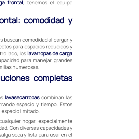
ga frontal
, tenemos el equipo
rontal: comodidad y
es buscan comodidad al cargar y
ectos para espacios reducidos y
ro lado, los
lavarropas de carga
capacidad para manejar grandes
milias numerosas.
luciones completas
os
lavasecarropas
combinan las
rrando espacio y tiempo. Estos
espacio limitado.
cualquier hogar, especialmente
dad. Con diversas capacidades y
lga seca y lista para usar en el