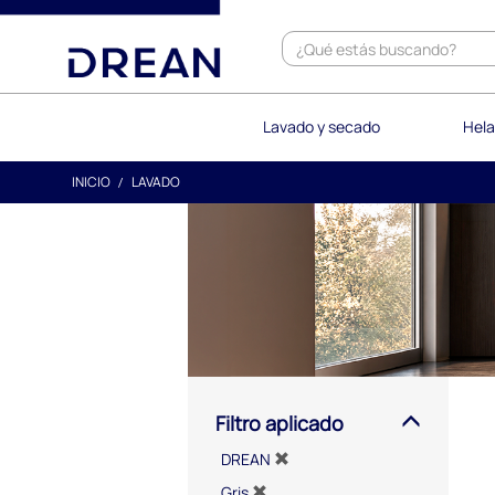
text.skipToContent
text.skipToNavigation
Lavado y secado
Hela
INICIO
LAVADO
Filtro aplicado
DREAN
Gris