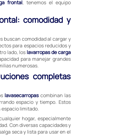
ga frontal
, tenemos el equipo
rontal: comodidad y
es buscan comodidad al cargar y
ectos para espacios reducidos y
ro lado, los
lavarropas de carga
capacidad para manejar grandes
milias numerosas.
luciones completas
os
lavasecarropas
combinan las
rrando espacio y tiempo. Estos
espacio limitado.
cualquier hogar, especialmente
dad. Con diversas capacidades y
lga seca y lista para usar en el