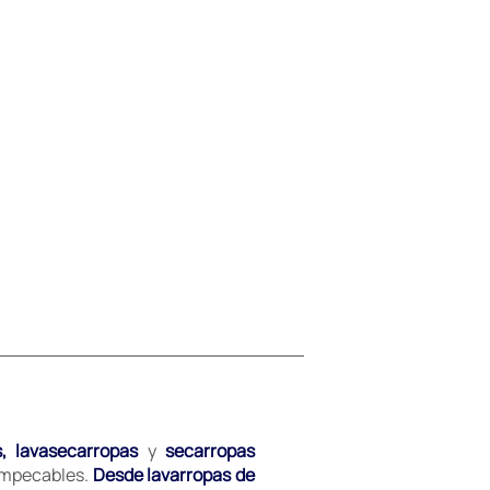
s, lavasecarropas
y
secarropas
 impecables.
Desde lavarropas de