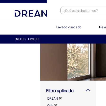
text.skipToContent
text.skipToNavigation
Lavado y secado
Hela
INICIO
LAVADO
Filtro aplicado
DREAN
Gris