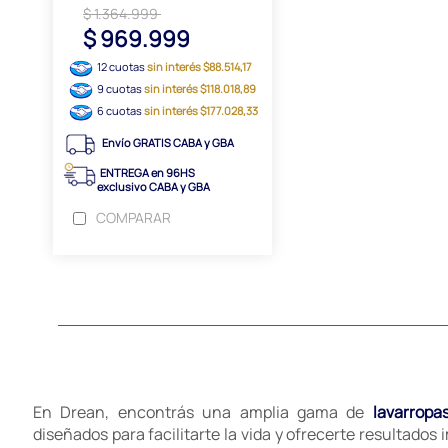
$ 1.364.999
$ 969.999
12 cuotas
sin interés $88.514,17
9 cuotas
sin interés $118.018,89
6 cuotas
sin interés $177.028,33
Envío GRATIS CABA y GBA
ENTREGA en 96HS
exclusivo CABA y GBA
COMPARAR
En Drean, encontrás una amplia gama de
lavarropa
diseñados para facilitarte la vida y ofrecerte resultados