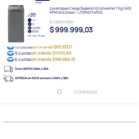
Lavarropas Carga Superior Ecoinverter 7 Kg 1400
RPM Gris Drean - LTDRI0714PG0
$ 1.559.999
$ 999.999,03
12 cuotas
sin interés $83.333,17
9 cuotas
sin interés $111.110,89
6 cuotas
sin interés $166.666,33
Envío GRATIS CABA y GBA
ENTREGA en 96HS exclusivo CABA y GBA
COMPARAR