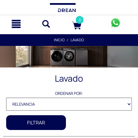
text.skipToContent
text.skipToNavigation
0
INICIO
LAVADO
Lavado
ORDENAR POR:
FILTRAR