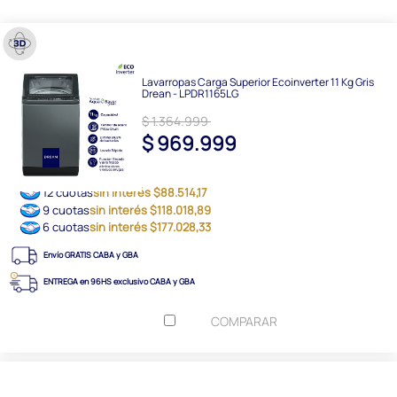
Lavarropas Carga Superior Ecoinverter 11 Kg Gris
Drean - LPDR1165LG
$ 1.364.999
$ 969.999
12 cuotas
sin interés $88.514,17
9 cuotas
sin interés $118.018,89
6 cuotas
sin interés $177.028,33
Envío GRATIS CABA y GBA
ENTREGA en 96HS exclusivo CABA y GBA
COMPARAR