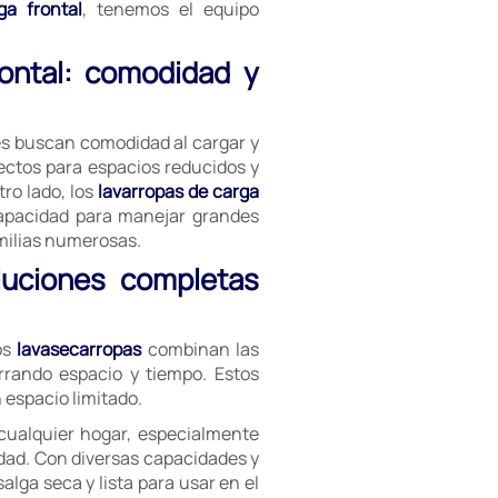
ga frontal
, tenemos el equipo
rontal: comodidad y
es buscan comodidad al cargar y
ectos para espacios reducidos y
ro lado, los
lavarropas de carga
capacidad para manejar grandes
milias numerosas.
luciones completas
os
lavasecarropas
combinan las
rrando espacio y tiempo. Estos
espacio limitado.
cualquier hogar, especialmente
dad. Con diversas capacidades y
lga seca y lista para usar en el