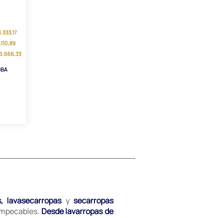
3.333,17
1.110,89
66.666,33
GBA
s, lavasecarropas
y
secarropas
 impecables.
Desde lavarropas de