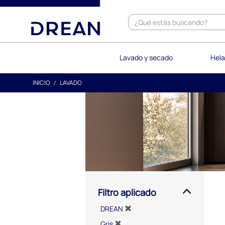
text.skipToContent
text.skipToNavigation
Lavado y secado
Hela
INICIO
LAVADO
Filtro aplicado
DREAN
Gris