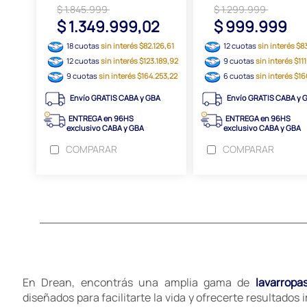
$ 1.845.999
$ 1.299.999
$ 1.349.999,02
$ 999.999
18 cuotas
sin interés $82.126,61
12 cuotas
sin interés $8
12 cuotas
sin interés $123.189,92
9 cuotas
sin interés $11
9 cuotas
sin interés $164.253,22
6 cuotas
sin interés $1
Envío GRATIS CABA y GBA
Envío GRATIS CABA y 
ENTREGA en 96HS
ENTREGA en 96HS
exclusivo CABA y GBA
exclusivo CABA y GBA
COMPARAR
COMPARAR
En Drean, encontrás una amplia gama de
lavarropa
diseñados para facilitarte la vida y ofrecerte resultados