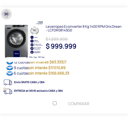
Lavarropas Ecoinverter 8 Kg 1400 RPM Gris Drean
- LCFDR0814SG0
$ 1.299.999
$ 999.999
12 cuotas
sin interés $83.333,17
9 cuotas
sin interés $111.110,89
6 cuotas
sin interés $166.666,33
Envío GRATIS CABA y GBA
ENTREGA en 96HS exclusivo CABA y GBA
COMPARAR