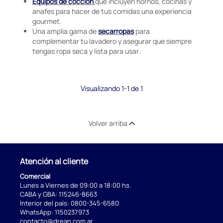
Equipos de cocción
que incluyen hornos, cocinas y
anafes para hacer de tus comidas una experiencia
gourmet.
Una amplia gama de
secarropas
para
complementar tu lavadero y asegurar que siempre
tengas ropa seca y lista para usar.
Visualizando 1-1 de 1
Volver arriba
Atención al cliente
Comercial
Lunes a Viernes de 09:00 a 18:00 hs.
CABA y GBA:
115246-8663
Interior del país:
0800-345-6580
WhatsApp:
1150237973
contacto@drean.com.ar