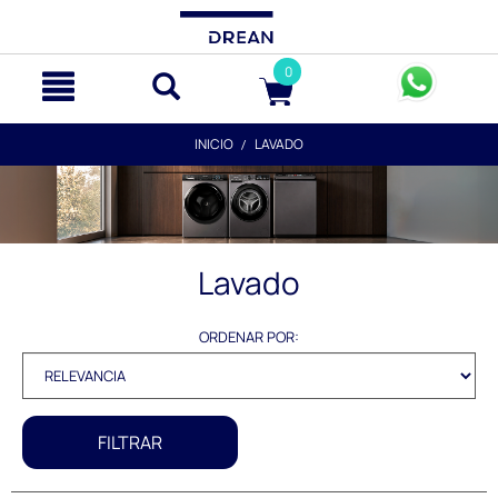
text.skipToContent
text.skipToNavigation
0
INICIO
LAVADO
Lavado
ORDENAR POR:
FILTRAR