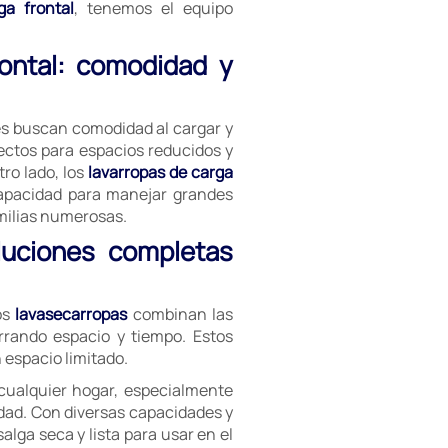
ga frontal
, tenemos el equipo
rontal: comodidad y
es buscan comodidad al cargar y
ectos para espacios reducidos y
ro lado, los
lavarropas de carga
capacidad para manejar grandes
milias numerosas.
luciones completas
os
lavasecarropas
combinan las
rrando espacio y tiempo. Estos
espacio limitado.
cualquier hogar, especialmente
dad. Con diversas capacidades y
lga seca y lista para usar en el