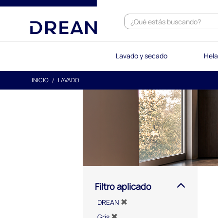
text.skipToContent
text.skipToNavigation
Lavado y secado
Hela
INICIO
LAVADO
Filtro aplicado
DREAN
Gris