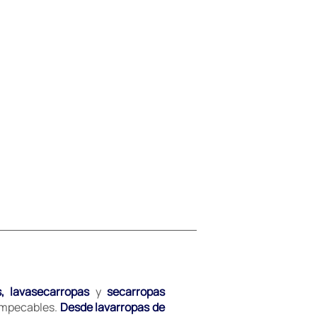
s, lavasecarropas
y
secarropas
 impecables.
Desde lavarropas de