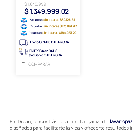
$ 1.845.999
$ 1.349.999,02
18 cuotas
sin interés $82.126,61
12 cuotas
sin interés $123.189,92
9 cuotas
sin interés $164.253,22
Envío GRATIS CABA y GBA
ENTREGA en 96HS
exclusivo CABA y GBA
COMPARAR
En Drean, encontrás una amplia gama de
lavarropa
diseñados para facilitarte la vida y ofrecerte resultados