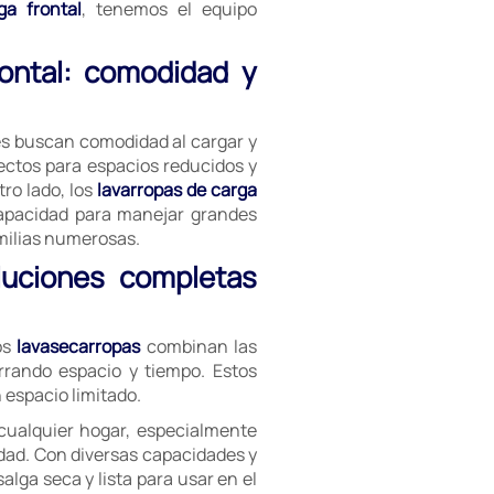
ga frontal
, tenemos el equipo
rontal: comodidad y
es buscan comodidad al cargar y
ectos para espacios reducidos y
ro lado, los
lavarropas de carga
capacidad para manejar grandes
milias numerosas.
luciones completas
os
lavasecarropas
combinan las
rrando espacio y tiempo. Estos
espacio limitado.
cualquier hogar, especialmente
dad. Con diversas capacidades y
lga seca y lista para usar en el