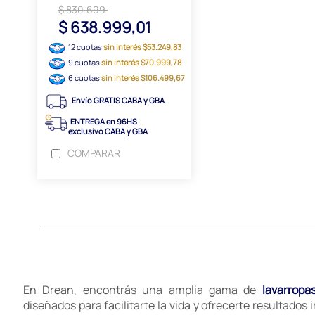
$ 830.699
$ 638.999,01
12 cuotas
sin interés $53.249,83
9 cuotas
sin interés $70.999,78
6 cuotas
sin interés $106.499,67
Envío GRATIS CABA y GBA
ENTREGA en 96HS
exclusivo CABA y GBA
COMPARAR
En Drean, encontrás una amplia gama de
lavarropa
diseñados para facilitarte la vida y ofrecerte resultados