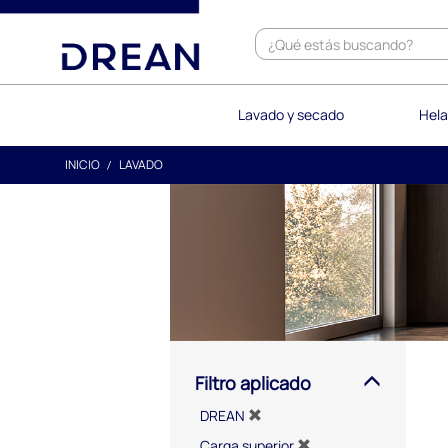
text.skipToContent
text.skipToNavigation
Lavado y secado
Hela
INICIO
LAVADO
Filtro aplicado
DREAN
Carga superior