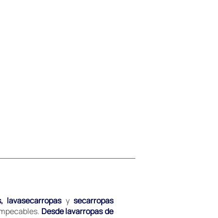
s, lavasecarropas
y
secarropas
 impecables.
Desde lavarropas de