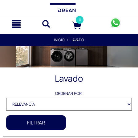
text.skipToContent
text.skipToNavigation
0
INICIO
LAVADO
Lavado
ORDENAR POR:
FILTRAR