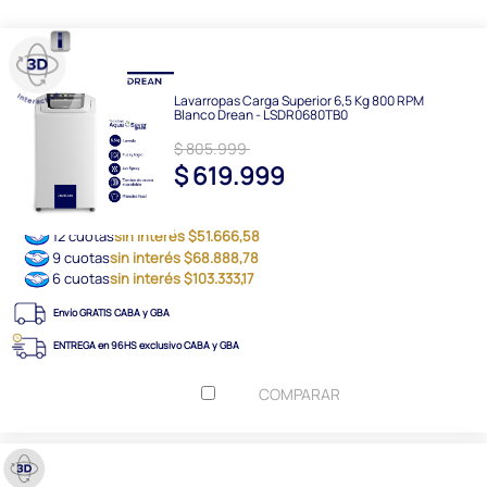
Lavarropas Carga Superior 6,5 Kg 800 RPM
Blanco Drean - LSDR0680TB0
$ 805.999
$ 619.999
12 cuotas
sin interés $51.666,58
9 cuotas
sin interés $68.888,78
6 cuotas
sin interés $103.333,17
Envío GRATIS CABA y GBA
ENTREGA en 96HS exclusivo CABA y GBA
COMPARAR