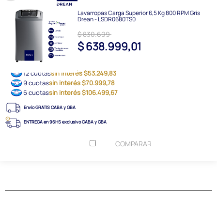
Lavarropas Carga Superior 6,5 Kg 800 RPM Gris
Drean - LSDR0680TS0
$ 830.699
$ 638.999,01
12 cuotas
sin interés $53.249,83
9 cuotas
sin interés $70.999,78
6 cuotas
sin interés $106.499,67
Envío GRATIS CABA y GBA
ENTREGA en 96HS exclusivo CABA y GBA
COMPARAR