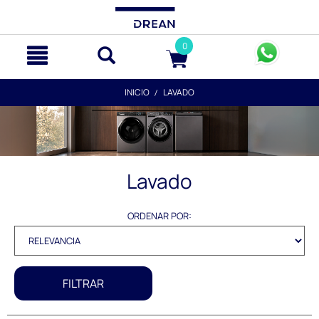
text.skipToContent
text.skipToNavigation
0
INICIO
LAVADO
Lavado
ORDENAR POR:
FILTRAR