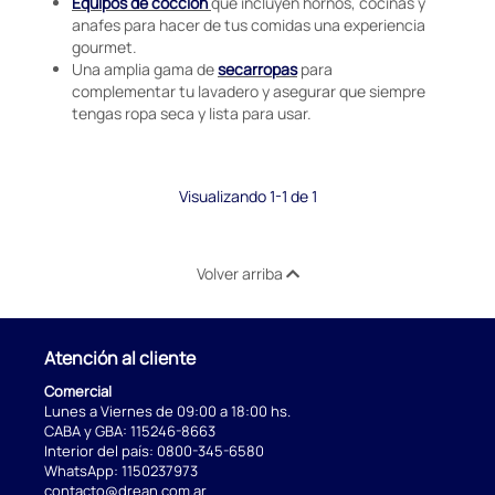
Equipos de cocción
que incluyen hornos, cocinas y
anafes para hacer de tus comidas una experiencia
gourmet.
Una amplia gama de
secarropas
para
complementar tu lavadero y asegurar que siempre
tengas ropa seca y lista para usar.
Visualizando 1-1 de 1
Volver arriba
Atención al cliente
Comercial
Lunes a Viernes de 09:00 a 18:00 hs.
CABA y GBA:
115246-8663
Interior del país:
0800-345-6580
WhatsApp:
1150237973
contacto@drean.com.ar