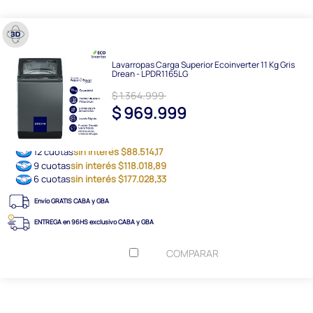
Lavarropas Carga Superior Ecoinverter 11 Kg Gris
Drean - LPDR1165LG
$ 1.364.999
$ 969.999
12 cuotas
sin interés $88.514,17
9 cuotas
sin interés $118.018,89
6 cuotas
sin interés $177.028,33
Envío GRATIS CABA y GBA
ENTREGA en 96HS exclusivo CABA y GBA
COMPARAR