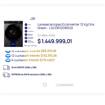
Lavasecarropas Ecoinverter 12 Kg Gris
Drean - LSCDR1208SG0
$ 1.884.999
$ 1.449.999,01
18 cuotas
sin interés $88.210,06
12 cuotas
sin interés $132.315,08
9 cuotas
sin interés $176.420,11
Envío GRATIS CABA y GBA
ENTREGA en 96HS exclusivo CABA y GBA
COMPARAR