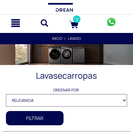
text.skipToContent
text.skipToNavigation
0
INICIO
LAVADO
Lavasecarropas
ORDENAR POR:
FILTRAR