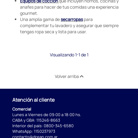
Equipos de cocción
que incluyen hornos, cocinas y
anafes para hacer de tus comidas una experiencia
gourmet.
Una amplia gama de
secarropas
para
complementar tu lavadero y asegurar que siempre
tengas ropa seca y lista para usar.
Visualizando 1-1 de 1
Volver arriba
Atención al cliente
Comercial
Lunes a Viernes de 09:00 a 18:00 hs.
CABA y GBA:
115246-8663
Interior del país:
0800-345-6580
WhatsApp:
1150237973
contacto@drean.com.ar