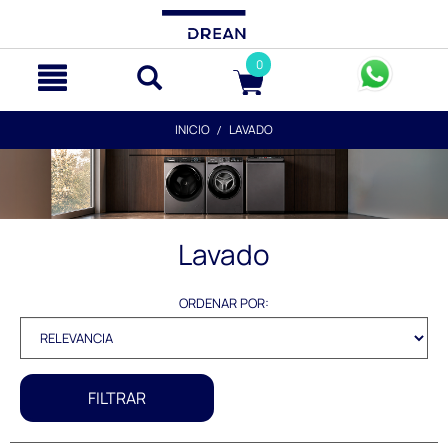
text.skipToContent
text.skipToNavigation
0
INICIO
LAVADO
Lavado
ORDENAR POR:
FILTRAR