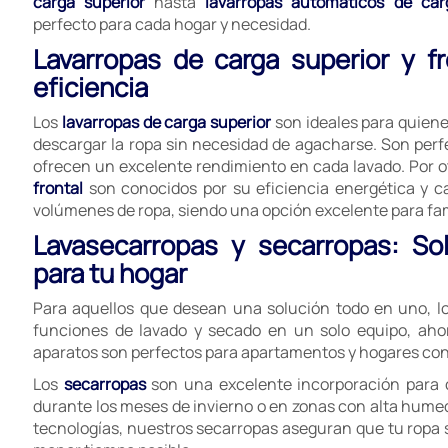
carga superior
hasta
lavarropas automáticos de car
perfecto para cada hogar y necesidad.
Lavarropas de carga superior y f
eficiencia
Los
lavarropas de carga superior
son ideales para quien
descargar la ropa sin necesidad de agacharse. Son perf
ofrecen un excelente rendimiento en cada lavado. Por ot
frontal
son conocidos por su eficiencia energética y 
volúmenes de ropa, siendo una opción excelente para fa
Lavasecarropas y secarropas: So
para tu hogar
Para aquellos que desean una solución todo en uno, l
funciones de lavado y secado en un solo equipo, aho
aparatos son perfectos para apartamentos y hogares con 
Los
secarropas
son una excelente incorporación para 
durante los meses de invierno o en zonas con alta hume
tecnologías, nuestros secarropas aseguran que tu ropa sa