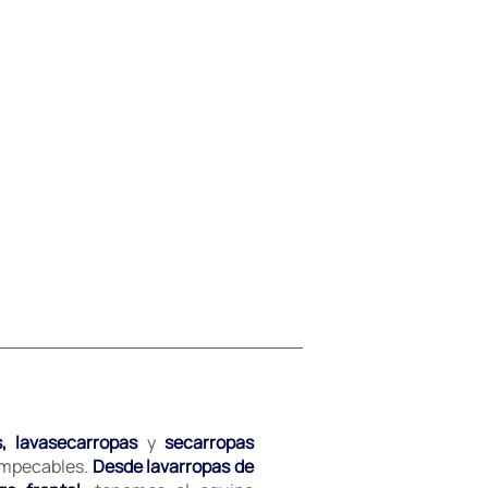
s, lavasecarropas
y
secarropas
 impecables.
Desde lavarropas de