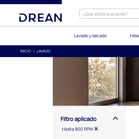
text.skipToContent
text.skipToNavigation
Lavado y secado
Hela
INICIO
LAVADO
Filtro aplicado
Hasta 800 RPM