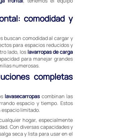
ga frontal
, tenemos el equipo
rontal: comodidad y
es buscan comodidad al cargar y
ectos para espacios reducidos y
ro lado, los
lavarropas de carga
capacidad para manejar grandes
milias numerosas.
luciones completas
os
lavasecarropas
combinan las
rrando espacio y tiempo. Estos
espacio limitado.
cualquier hogar, especialmente
dad. Con diversas capacidades y
lga seca y lista para usar en el