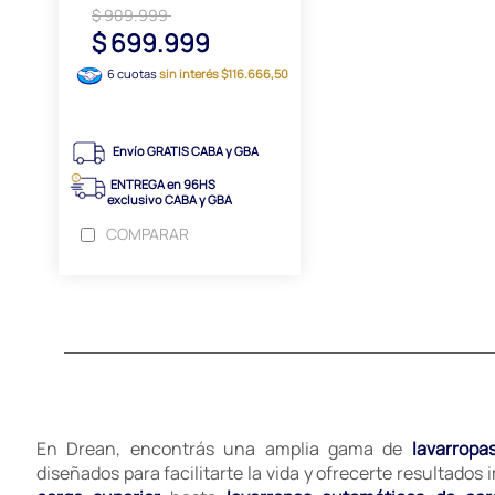
$ 909.999
$ 699.999
6 cuotas
sin interés $116.666,50
Envío GRATIS CABA y GBA
ENTREGA en 96HS
exclusivo CABA y GBA
COMPARAR
En Drean, encontrás una amplia gama de
lavarropa
diseñados para facilitarte la vida y ofrecerte resultados