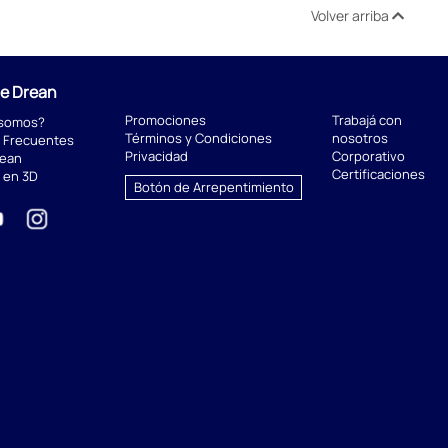
Volver arriba
de Drean
Promociones
Trabajá con
 somos?
Términos y Condiciones
nosotros
 Frecuentes
Privacidad
Corporativo
rean
Certificaciones
 en 3D
Botón de Arrepentimiento