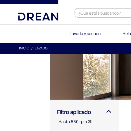
text.skipToContent
text.skipToNavigation
Lavado y secado
Hela
INICIO
LAVADO
Filtro aplicado
Hasta 660 rpm