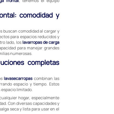
ga frontal
, tenemos el equipo
rontal: comodidad y
es buscan comodidad al cargar y
ectos para espacios reducidos y
ro lado, los
lavarropas de carga
capacidad para manejar grandes
milias numerosas.
luciones completas
os
lavasecarropas
combinan las
rrando espacio y tiempo. Estos
espacio limitado.
cualquier hogar, especialmente
dad. Con diversas capacidades y
lga seca y lista para usar en el