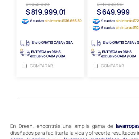
$ 1.052.999
$ 714.998,99
$ 819.999,01
$ 649.999
6 cuotas
sin interés $136.666,50
9 cuotas
sin interés $72
6 cuotas
sin interés $10
Envío GRATIS CABA y GBA
Envío GRATIS CABA y 
ENTREGA en 96HS
ENTREGA en 96HS
exclusivo CABA y GBA
exclusivo CABA y GBA
COMPARAR
COMPARAR
En Drean, encontrás una amplia gama de
lavarropa
diseñados para facilitarte la vida y ofrecerte resultados