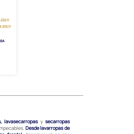
.222,11
8.333,17
GBA
s, lavasecarropas
y
secarropas
 impecables.
Desde lavarropas de