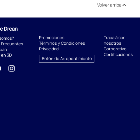
Volver arriba
de Drean
Promociones
Trabajá con
 somos?
Términos y Condiciones
nosotros
 Frecuentes
Privacidad
Corporativo
rean
Certificaciones
 en 3D
Botón de Arrepentimiento