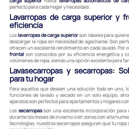
carga superior
hasta
lavarropas automáticos de car
perfecto para cada hogar y necesidad.
Lavarropas de carga superior y f
eficiencia
Los
lavarropas de carga superior
son ideales para quien
descargar la ropa sin necesidad de agacharse. Son perf
ofrecen un excelente rendimiento en cada lavado. Por ot
frontal
son conocidos por su eficiencia energética y 
volúmenes de ropa, siendo una opción excelente para fa
Lavasecarropas y secarropas: So
para tu hogar
Para aquellos que desean una solución todo en uno, l
funciones de lavado y secado en un solo equipo, aho
aparatos son perfectos para apartamentos y hogares con 
Los
secarropas
son una excelente incorporación para 
durante los meses de invierno o en zonas con alta hume
tecnologías, nuestros secarropas aseguran que tu ropa sa