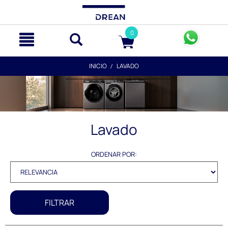
text.skipToContent
text.skipToNavigation
0
INICIO
LAVADO
Lavado
ORDENAR POR:
FILTRAR