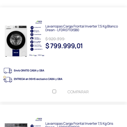
Lavarropas Carga Frontal Inverter 7,5 Kg Blanco
Drean - LFDR0710ISB0
$ 920.399
$ 799.999,01
Envío GRATIS CABA y GBA
ENTREGA en 96HS exclusivo CABA y GBA
COMPARAR
Lavarropas Carga Frontal Inverter 7,5 Kg Gris