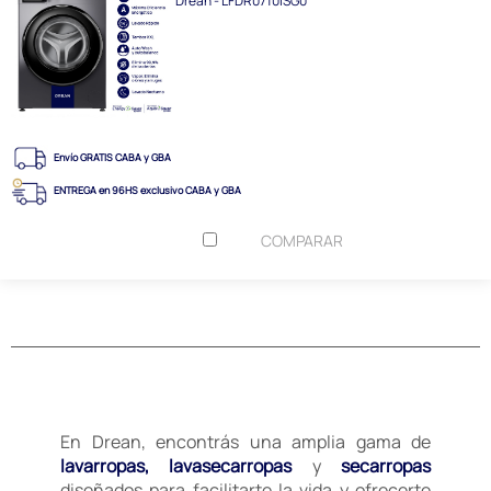
Drean - LFDR0710ISG0
Envío GRATIS CABA y GBA
ENTREGA en 96HS exclusivo CABA y GBA
COMPARAR
En Drean, encontrás una amplia gama de
lavarropas, lavasecarropas
y
secarropas
diseñados para facilitarte la vida y ofrecerte