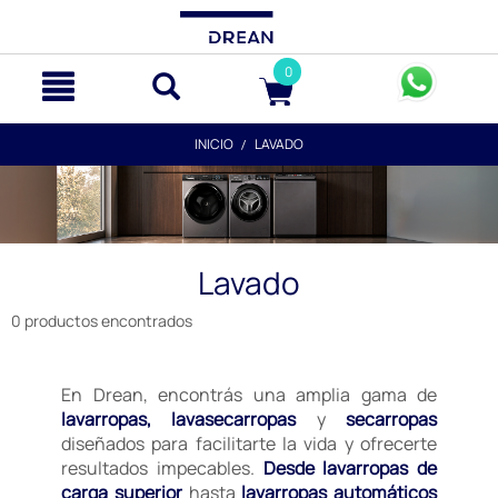
text.skipToContent
text.skipToNavigation
0
INICIO
LAVADO
Lavado
0 productos encontrados
En Drean, encontrás una amplia gama de
lavarropas, lavasecarropas
y
secarropas
diseñados para facilitarte la vida y ofrecerte
resultados impecables.
Desde lavarropas de
carga superior
hasta
lavarropas automáticos