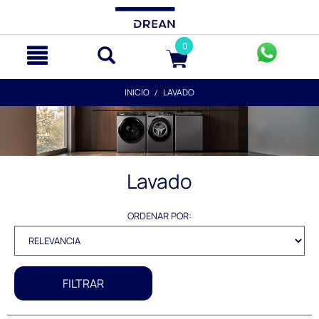
text.skipToContent
text.skipToNavigation
0
INICIO
LAVADO
Lavado
ORDENAR POR:
FILTRAR