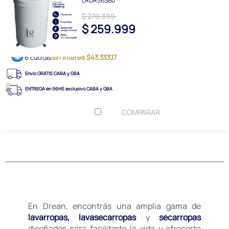
LRDR56SB0
$ 270.399
$ 259.999
6 cuotas
sin interés $43.333,17
Envío GRATIS CABA y GBA
ENTREGA en 96HS exclusivo CABA y GBA
COMPARAR
En Drean, encontrás una amplia gama de
lavarropas, lavasecarropas
y
secarropas
diseñados para facilitarte la vida y ofrecerte