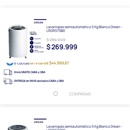
Lavarropas semiautomático 5 Kg Blanco Drean -
LRDR57SB0
$ 284.049
$ 269.999
6 cuotas
sin interés $44.999,67
Envío GRATIS CABA y GBA
ENTREGA en 96HS exclusivo CABA y GBA
COMPARAR
Lavarropas semiautomático 5 Kg Blanco Drean -