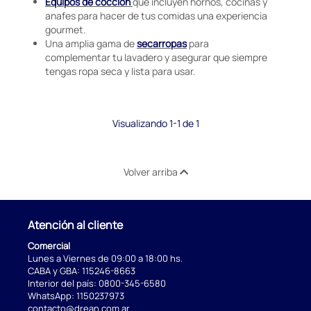
Equipos de cocción
que incluyen hornos, cocinas y
anafes para hacer de tus comidas una experiencia
gourmet.
Una amplia gama de
secarropas
para
complementar tu lavadero y asegurar que siempre
tengas ropa seca y lista para usar.
Visualizando 1-1 de 1
Volver arriba
Atención al cliente
Comercial
Lunes a Viernes de 09:00 a 18:00 hs.
CABA y GBA:
115246-8663
Interior del país:
0800-345-6580
WhatsApp:
1150237973
contacto@drean.com.ar