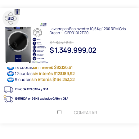
Lavarropas Ecoinverter 10,5 Kg 1200 RPM Gris
Drean - LCFDR1012TG0
$ 1.845.999
$ 1.349.999,02
18 cuotas
sin interés $82.126,61
12 cuotas
sin interés $123.189,92
9 cuotas
sin interés $164.253,22
Envío GRATIS CABA y GBA
ENTREGA en 96HS exclusivo CABA y GBA
COMPARAR