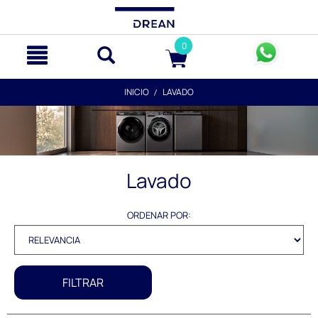
text.skipToContent
text.skipToNavigation
0
INICIO
LAVADO
Lavado
ORDENAR POR:
FILTRAR