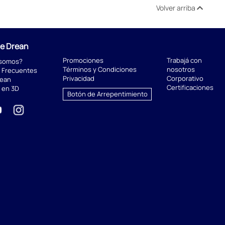
Volver arriba
de Drean
Promociones
Trabajá con
 somos?
Términos y Condiciones
nosotros
 Frecuentes
Privacidad
Corporativo
rean
Certificaciones
 en 3D
Botón de Arrepentimiento