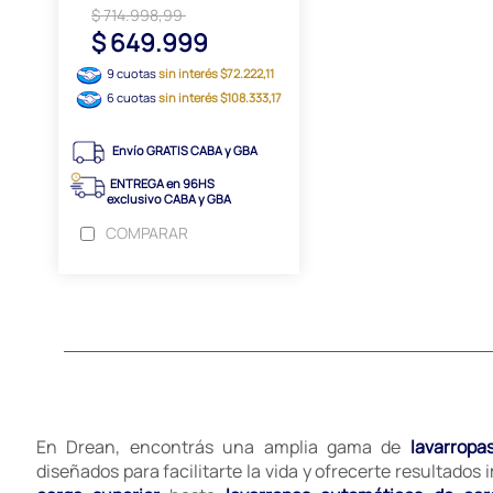
$ 714.998,99
$ 649.999
9 cuotas
sin interés $72.222,11
6 cuotas
sin interés $108.333,17
Envío GRATIS CABA y GBA
ENTREGA en 96HS
exclusivo CABA y GBA
COMPARAR
En Drean, encontrás una amplia gama de
lavarropa
diseñados para facilitarte la vida y ofrecerte resultados