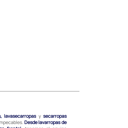
s, lavasecarropas
y
secarropas
 impecables.
Desde lavarropas de