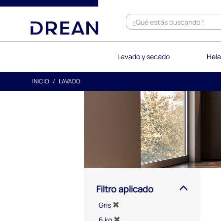
text.skipToContent
text.skipToNavigation
Lavado y secado
Hela
INICIO
LAVADO
Filtro aplicado
Gris
6 kg