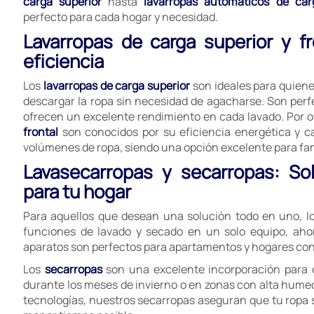
carga superior
hasta
lavarropas automáticos de car
perfecto para cada hogar y necesidad.
Lavarropas de carga superior y f
eficiencia
Los
lavarropas de carga superior
son ideales para quien
descargar la ropa sin necesidad de agacharse. Son perf
ofrecen un excelente rendimiento en cada lavado. Por ot
frontal
son conocidos por su eficiencia energética y 
volúmenes de ropa, siendo una opción excelente para fa
Lavasecarropas y secarropas: So
para tu hogar
Para aquellos que desean una solución todo en uno, l
funciones de lavado y secado en un solo equipo, aho
aparatos son perfectos para apartamentos y hogares con 
Los
secarropas
son una excelente incorporación para 
durante los meses de invierno o en zonas con alta hume
tecnologías, nuestros secarropas aseguran que tu ropa sa