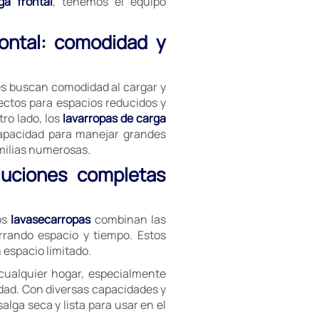
ga frontal
, tenemos el equipo
rontal: comodidad y
es buscan comodidad al cargar y
ectos para espacios reducidos y
ro lado, los
lavarropas de carga
capacidad para manejar grandes
milias numerosas.
luciones completas
os
lavasecarropas
combinan las
rrando espacio y tiempo. Estos
espacio limitado.
cualquier hogar, especialmente
dad. Con diversas capacidades y
lga seca y lista para usar en el