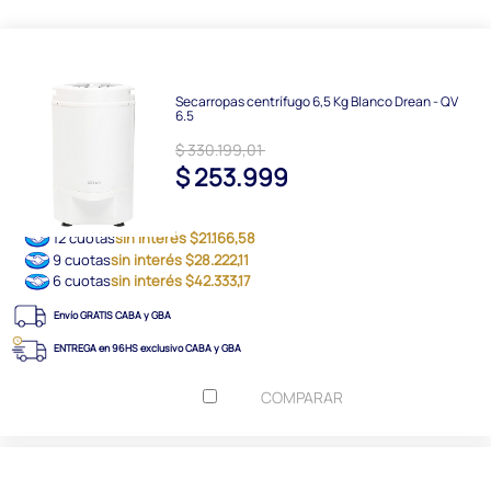
Secarropas centrífugo 6,5 Kg Blanco Drean - QV
6.5
$ 330.199,01
$ 253.999
12 cuotas
sin interés $21.166,58
9 cuotas
sin interés $28.222,11
6 cuotas
sin interés $42.333,17
Envío GRATIS CABA y GBA
ENTREGA en 96HS exclusivo CABA y GBA
COMPARAR