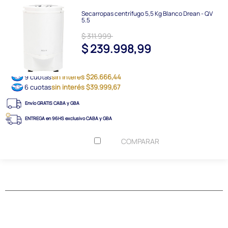
Secarropas centrífugo 5,5 Kg Blanco Drean - QV
5.5
$ 311.999
$ 239.998,99
9 cuotas
sin interés $26.666,44
6 cuotas
sin interés $39.999,67
Envío GRATIS CABA y GBA
ENTREGA en 96HS exclusivo CABA y GBA
COMPARAR