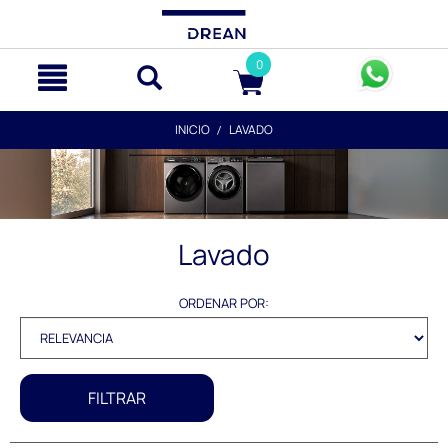
text.skipToContent
text.skipToNavigation
0
INICIO
LAVADO
Lavado
ORDENAR POR:
FILTRAR