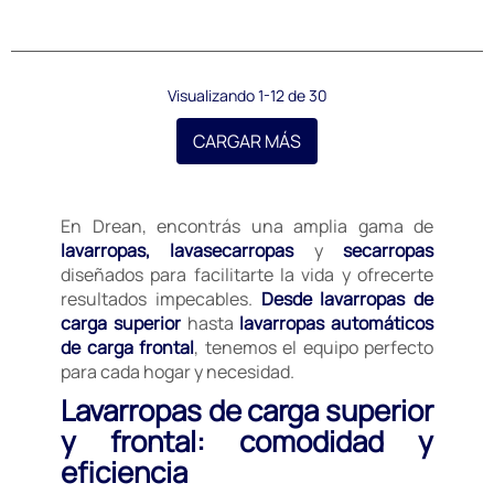
Visualizando 1-12 de 30
CARGAR MÁS
En Drean, encontrás una amplia gama de
lavarropas, lavasecarropas
y
secarropas
diseñados para facilitarte la vida y ofrecerte
resultados impecables.
Desde lavarropas de
carga superior
hasta
lavarropas automáticos
de carga frontal
, tenemos el equipo perfecto
para cada hogar y necesidad.
Lavarropas de carga superior
y frontal: comodidad y
eficiencia