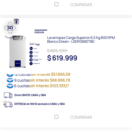
COMPARAR
Lavarropas Carga Superior 6,5 Kg 800 RPM
Blanco Drean - LSDR0680TB0
$ 805.999
$ 619.999
12 cuotas
sin interés $51.666,58
9 cuotas
sin interés $68.888,78
6 cuotas
sin interés $103.333,17
Envío GRATIS CABA y GBA
ENTREGA en 96HS exclusivo CABA y GBA
COMPARAR