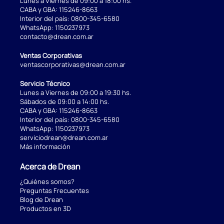
Lunes a Viernes de 09:00 a 18:00 hs.
CABA y GBA:
115246-8663
Interior del país:
0800-345-6580
WhatsApp:
1150237973
contacto@drean.com.ar
Ventas Corporativas
ventascorporativas@drean.com.ar
Servicio Técnico
Lunes a Viernes de 09:00 a 19:30 hs.
Sábados de 09:00 a 14:00 hs.
CABA y GBA:
115246-8663
Interior del país:
0800-345-6580
WhatsApp:
1150237973
serviciodrean@drean.com.ar
Más información
Acerca de Drean
¿Quiénes somos?
Preguntas Frecuentes
Blog de Drean
Productos en 3D