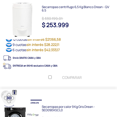
Secarropas centrífugo 6,5 Kg Blanco Drean - QV
6.5
$ 330.199,01
$ 253.999
12 cuotas
sin interés $21.166,58
9 cuotas
sin interés $28.222,11
6 cuotas
sin interés $42.333,17
Envío GRATIS CABA y GBA
ENTREGA en 96HS exclusivo CABA y GBA
COMPARAR
Secarropas por calor 9 Kg Gris Drean -
SED090VGCL0