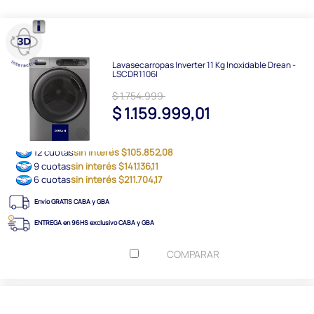
Lavasecarropas Inverter 11 Kg Inoxidable Drean -
LSCDR1106I
$ 1.754.999
$ 1.159.999,01
12 cuotas
sin interés $105.852,08
9 cuotas
sin interés $141.136,11
6 cuotas
sin interés $211.704,17
Envío GRATIS CABA y GBA
ENTREGA en 96HS exclusivo CABA y GBA
COMPARAR