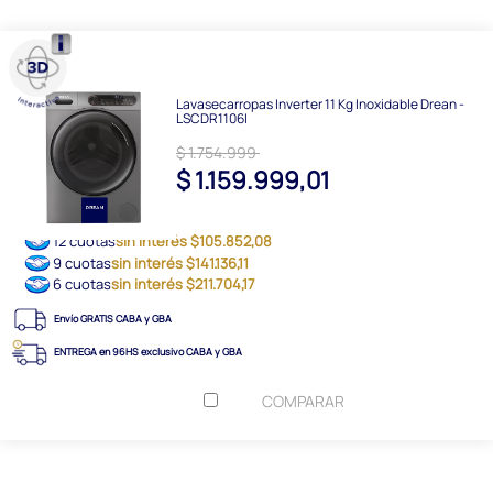
Lavasecarropas Inverter 11 Kg Inoxidable Drean -
LSCDR1106I
$ 1.754.999
$ 1.159.999,01
12 cuotas
sin interés $105.852,08
9 cuotas
sin interés $141.136,11
6 cuotas
sin interés $211.704,17
Envío GRATIS CABA y GBA
ENTREGA en 96HS exclusivo CABA y GBA
COMPARAR