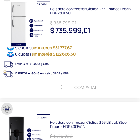
Heladera con freezer Cíclica 277 L Blanca Drean -
HDR280F50B
$ 956.799,01
$ 735.999,01
9 cuotas
sin interés $81.777,67
6 cuotas
sin interés $122.666,50
Envío GRATIS CABA y GBA
ENTREGA en 96HS exclusivo CABA y GBA
COMPARAR
Heladera con freezer Cíclica 396 L Black Steel
Drean - HDR400F41N
$ 1.476.799