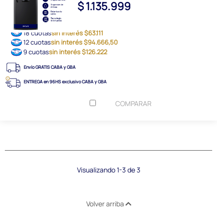
$ 1.135.999
18 cuotas
sin interés $63.111
12 cuotas
sin interés $94.666,50
9 cuotas
sin interés $126.222
Envío GRATIS CABA y GBA
ENTREGA en 96HS exclusivo CABA y GBA
COMPARAR
Visualizando 1-3 de 3
Volver arriba