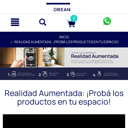
text.skipToContent
text.skipToNavigation
0
INICIO
REALIDAD AUMENTADA: ¡PROBÁ LOS PRODUCTOS EN TU ESPACIO!
Realidad Aumentada: ¡Probá los
productos en tu espacio!