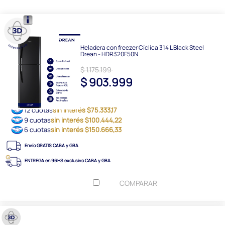
Heladera con freezer Cíclica 314 L Black Steel
Drean - HDR320F50N
$ 1.175.199
$ 903.999
12 cuotas
sin interés $75.333,17
9 cuotas
sin interés $100.444,22
6 cuotas
sin interés $150.666,33
Envío GRATIS CABA y GBA
ENTREGA en 96HS exclusivo CABA y GBA
COMPARAR