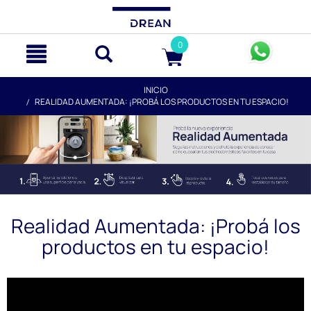
text.skipToContent
text.skipToNavigation
0
INICIO
REALIDAD AUMENTADA: ¡PROBÁ LOS PRODUCTOS EN TU ESPACIO!
Realidad Aumentada: ¡Probá los
productos en tu espacio!