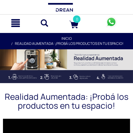
text.skipToContent
text.skipToNavigation
0
INICIO
REALIDAD AUMENTADA: ¡PROBÁ LOS PRODUCTOS EN TU ESPACIO!
Realidad Aumentada: ¡Probá los
productos en tu espacio!