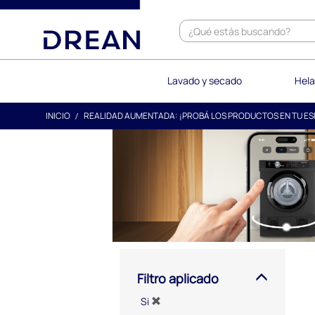
text.skipToContent
text.skipToNavigation
Lavado y secado
Hela
INICIO
REALIDAD AUMENTADA: ¡PROBÁ LOS PRODUCTOS EN TU ES
Filtro aplicado
Si