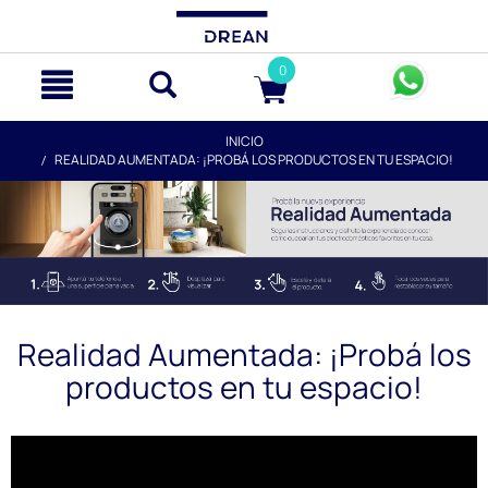
text.skipToContent
text.skipToNavigation
0
INICIO
REALIDAD AUMENTADA: ¡PROBÁ LOS PRODUCTOS EN TU ESPACIO!
Realidad Aumentada: ¡Probá los
productos en tu espacio!