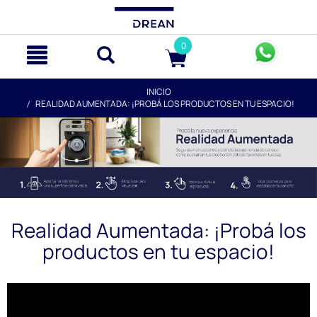
text.skipToContent
text.skipToNavigation
0
INICIO
REALIDAD AUMENTADA: ¡PROBÁ LOS PRODUCTOS EN TU ESPACIO!
Realidad Aumentada: ¡Probá los
productos en tu espacio!