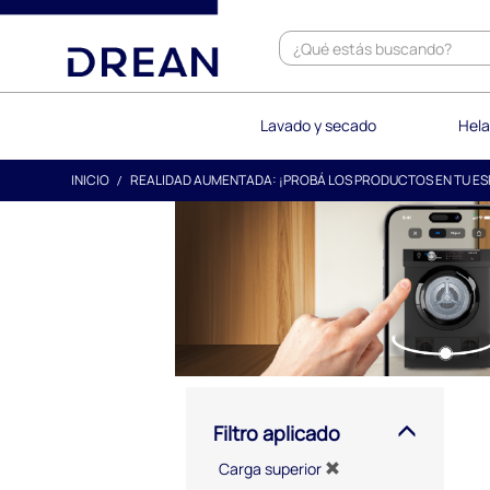
text.skipToContent
text.skipToNavigation
Lavado y secado
Hela
INICIO
REALIDAD AUMENTADA: ¡PROBÁ LOS PRODUCTOS EN TU ES
Filtro aplicado
Carga superior